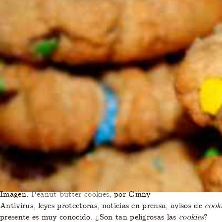
Imagen:
Peanut butter cookies
, por Ginny
Antivirus, leyes protectoras, noticias en prensa, avisos de
cook
presente es muy conocido. ¿Son tan peligrosas las
cookies
?