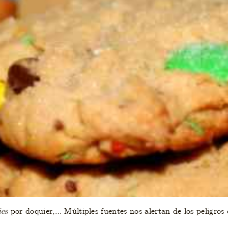
ies
por doquier,… Múltiples fuentes nos alertan de los peligros